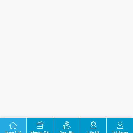
Trang Chủ
Khuyến Mãi
Nạp Tiền
Liên Hệ
Tài Khoản